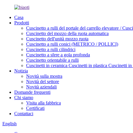
Casa
Prodotti
Cuscinetto a rulli del portale del carrello elevatore / Cus
Cuscinetto del mozzo della ruota automatica
Cuscinetto dell'unità mozzo ruota
Cuscinetto a rulli conici (METRICO / POLLICI)
Cuscinetto a rulli cilindrici
Cuscinetto a sfere a gola profonda
Cuscinetto orientabile a rulli
Cuscinetti in ceramica Cuscinetti in plastica Cuscinetti in
Notizia
Novità sulla mostra
Novità del settore
Novità aziendali
Domande frequenti
Chi siamo
Visita alla fabbrica
Certificati
Contattaci
English